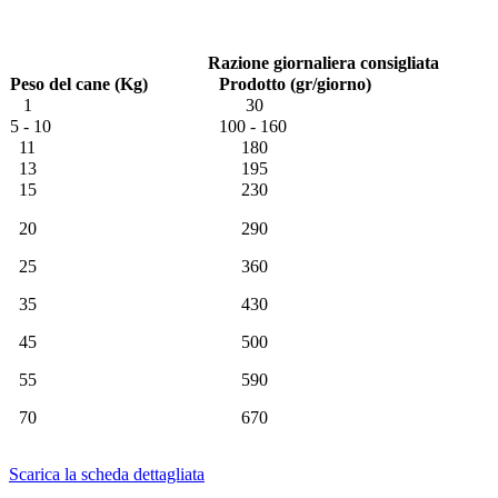
Razione giornaliera consigliata
Peso del cane (Kg)
Prodotto (gr/giorno)
1
30
5 - 10
100 - 160
11
180
13
195
15
230
20
290
25
360
35
430
45
500
55
590
70
670
Scarica la scheda dettagliata