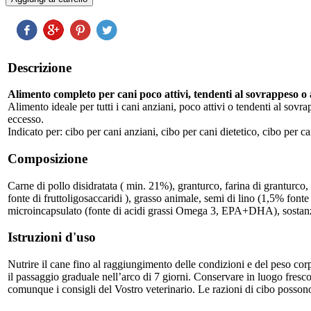
Descrizione
Alimento completo per cani poco attivi, tendenti al sovrappeso o 
Alimento ideale per tutti i cani anziani, poco attivi o tendenti al sov
eccesso.
Indicato per: cibo per cani anziani, cibo per cani dietetico, cibo per ca
Composizione
Carne di pollo disidratata ( min. 21%), granturco, farina di granturco,
fonte di fruttoligosaccaridi ), grasso animale, semi di lino (1,5% font
microincapsulato (fonte di acidi grassi Omega 3, EPA+DHA), sostanze mi
Istruzioni d'uso
Nutrire il cane fino al raggiungimento delle condizioni e del peso corp
il passaggio graduale nell’arco di 7 giorni. Conservare in luogo fresco
comunque i consigli del Vostro veterinario. Le razioni di cibo possono 