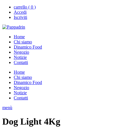
carrello ( 0 )
Accedi
Iscriviti
Home
Chi siamo
Dinamico Food
Negozio
Notizie
Contatti
Home
Chi siamo
Dinamico Food
Negozio
Notizie
Contatti
menù
Dog Light 4Kg