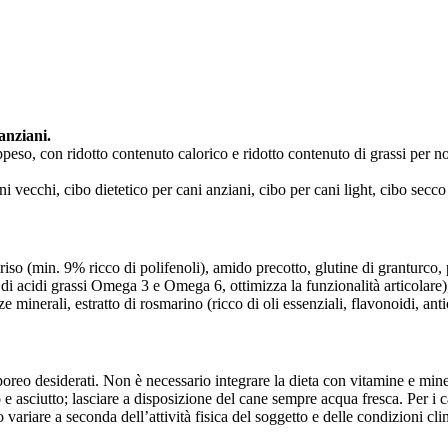
anziani.
rappeso, con ridotto contenuto calorico e ridotto contenuto di grassi per 
ni vecchi, cibo dietetico per cani anziani, cibo per cani light, cibo secco
 riso (min. 9% ricco di polifenoli), amido precotto, glutine di granturco
e di acidi grassi Omega 3 e Omega 6, ottimizza la funzionalità articolare)
nerali, estratto di rosmarino (ricco di oli essenziali, flavonoidi, anti
oreo desiderati. Non è necessario integrare la dieta con vitamine e minera
 e asciutto; lasciare a disposizione del cane sempre acqua fresca. Per i 
variare a seconda dell’attività fisica del soggetto e delle condizioni cli