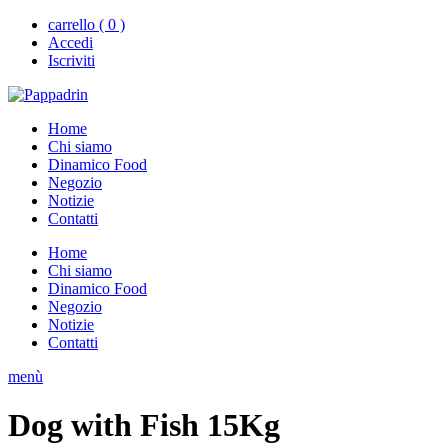
carrello ( 0 )
Accedi
Iscriviti
Home
Chi siamo
Dinamico Food
Negozio
Notizie
Contatti
Home
Chi siamo
Dinamico Food
Negozio
Notizie
Contatti
menù
Dog with Fish 15Kg