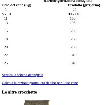
Razione giornaliera consigliata
Peso del cane (Kg)
Prodotto (gr/giorno)
1
25
5 - 10
90 - 140
11
160
13
195
15
230
18
260
20
280
22
310
25
340
Scarica la scheda dettagliata
Calcola la razione giornaliera di cibo per il tuo cane
Le altre crocchette