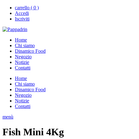
carrello ( 0 )
Accedi
Iscriviti
Home
Chi siamo
Dinamico Food
Negozio
Notizie
Contatti
Home
Chi siamo
Dinamico Food
Negozio
Notizie
Contatti
menù
Fish Mini 4Kg