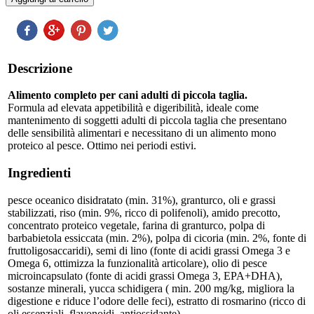
Descrizione
Alimento completo per cani adulti di piccola taglia.
Formula ad elevata appetibilità e digeribilità, ideale come
mantenimento di soggetti adulti di piccola taglia che presentano
delle sensibilità alimentari e necessitano di un alimento mono
proteico al pesce. Ottimo nei periodi estivi.
Ingredienti
pesce oceanico disidratato (min. 31%), granturco, oli e grassi
stabilizzati, riso (min. 9%, ricco di polifenoli), amido precotto,
concentrato proteico vegetale, farina di granturco, polpa di
barbabietola essiccata (min. 2%), polpa di cicoria (min. 2%, fonte di
fruttoligosaccaridi), semi di lino (fonte di acidi grassi Omega 3 e
Omega 6, ottimizza la funzionalità articolare), olio di pesce
microincapsulato (fonte di acidi grassi Omega 3, EPA+DHA),
sostanze minerali, yucca schidigera ( min. 200 mg/kg, migliora la
digestione e riduce l’odore delle feci), estratto di rosmarino (ricco di
oli essenziali, flavonoidi, antiossidante)