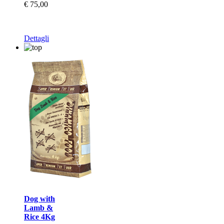
€ 75,00
Dettagli
Dog with
Lamb &
Rice 4Kg