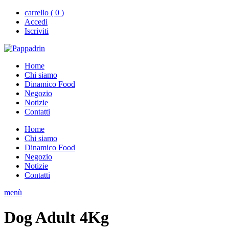
carrello ( 0 )
Accedi
Iscriviti
Home
Chi siamo
Dinamico Food
Negozio
Notizie
Contatti
Home
Chi siamo
Dinamico Food
Negozio
Notizie
Contatti
menù
Dog Adult 4Kg