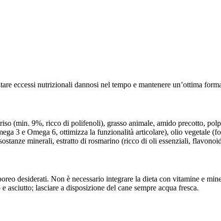
vitare eccessi nutrizionali dannosi nel tempo e mantenere un’ottima form
riso (min. 9%, ricco di polifenoli), grasso animale, amido precotto, polpa
ega 3 e Omega 6, ottimizza la funzionalità articolare), olio vegetale (fon
nze minerali, estratto di rosmarino (ricco di oli essenziali, flavonoid
oreo desiderati. Non è necessario integrare la dieta con vitamine e minera
 e asciutto; lasciare a disposizione del cane sempre acqua fresca.