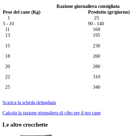
Razione giornaliera consigliata
Peso del cane (Kg)
Prodotto (gr/giorno)
1
25
5 - 10
90 - 140
11
160
13
195
15
230
18
260
20
280
22
310
25
340
Scarica la scheda dettagliata
Calcola la razione giornaliera di cibo per il tuo cane
Le altre crocchette