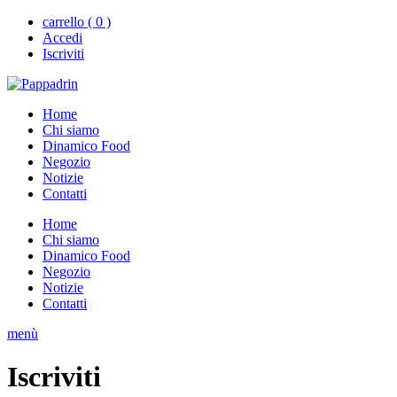
carrello ( 0 )
Accedi
Iscriviti
Home
Chi siamo
Dinamico Food
Negozio
Notizie
Contatti
Home
Chi siamo
Dinamico Food
Negozio
Notizie
Contatti
menù
Iscriviti