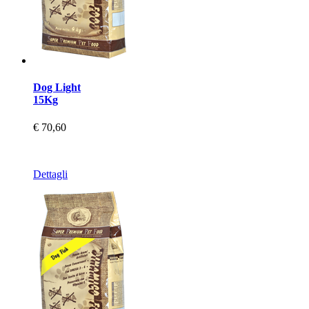
Dog Light
15Kg
€ 70,60
Dettagli