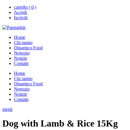
carrello ( 0 )
Accedi
Iscriviti
Home
Chi siamo
Dinamico Food
Negozio
Notizie
Contatti
Home
Chi siamo
Dinamico Food
Negozio
Notizie
Contatti
menù
Dog with Lamb & Rice 15Kg