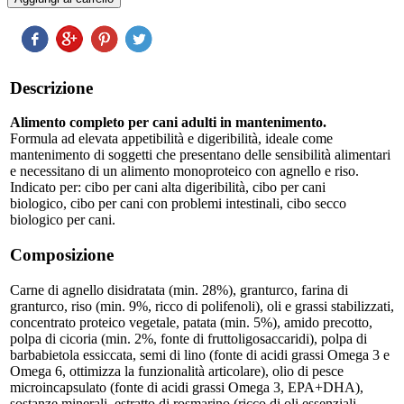
Descrizione
Alimento completo per cani adulti in mantenimento.
Formula ad elevata appetibilità e digeribilità, ideale come
mantenimento di soggetti che presentano delle sensibilità alimentari
e necessitano di un alimento monoproteico con agnello e riso.
Indicato per: cibo per cani alta digeribilità, cibo per cani
biologico, cibo per cani con problemi intestinali, cibo secco
biologico per cani.
Composizione
Carne di agnello disidratata (min. 28%), granturco, farina di
granturco, riso (min. 9%, ricco di polifenoli), oli e grassi stabilizzati,
concentrato proteico vegetale, patata (min. 5%), amido precotto,
polpa di cicoria (min. 2%, fonte di fruttoligosaccaridi), polpa di
barbabietola essiccata, semi di lino (fonte di acidi grassi Omega 3 e
Omega 6, ottimizza la funzionalità articolare), olio di pesce
microincapsulato (fonte di acidi grassi Omega 3, EPA+DHA),
sostanze minerali, estratto di rosmarino (ricco di oli essenziali,