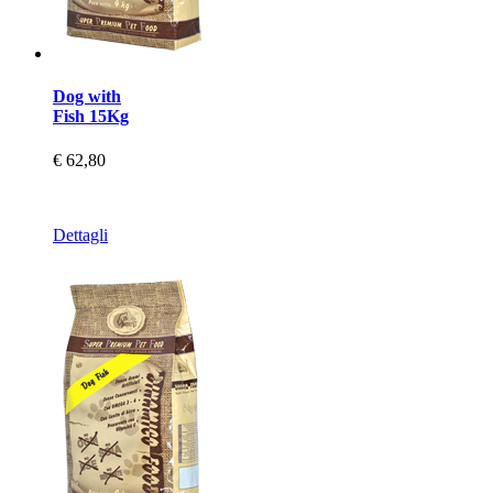
Dog with
Fish 15Kg
€ 62,80
Dettagli