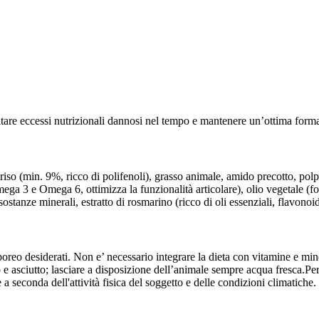
vitare eccessi nutrizionali dannosi nel tempo e mantenere un’ottima form
riso (min. 9%, ricco di polifenoli), grasso animale, amido precotto, polpa
ega 3 e Omega 6, ottimizza la funzionalità articolare), olio vegetale (fon
nze minerali, estratto di rosmarino (ricco di oli essenziali, flavonoid
oreo desiderati. Non e’ necessario integrare la dieta con vitamine e miner
 e asciutto; lasciare a disposizione dell’animale sempre acqua fresca.Pe
a seconda dell'attività fisica del soggetto e delle condizioni climatiche.