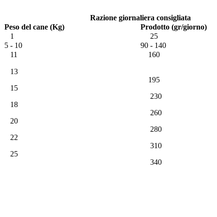
Razione giornaliera consigliata
Peso del cane (Kg)
Prodotto (gr/giorno)
1
25
5 - 10
90 - 140
11
160
13
195
15
230
18
260
20
280
22
310
25
340