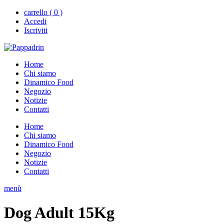
carrello ( 0 )
Accedi
Iscriviti
Home
Chi siamo
Dinamico Food
Negozio
Notizie
Contatti
Home
Chi siamo
Dinamico Food
Negozio
Notizie
Contatti
menù
Dog Adult 15Kg