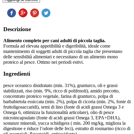
Descrizione
Alimento completo per cani adulti di piccola taglia.
Formula ad elevata appetibilità e digeribilità, ideale come
mantenimento di soggetti adulti di piccola taglia che presentano
delle sensibilità alimentari e necessitano di un alimento mono
proteico al pesce. Ottimo nei periodi estivi.
Ingredienti
pesce oceanico disidratato (min. 31%), granturco, oli e grassi
stabilizzati, riso (min. 9%, ricco di polifenoli), amido precotto,
concentrato proteico vegetale, farina di granturco, polpa di
barbabietola essiccata (min. 2%), polpa di cicoria (min. 2%, fonte di
fruttoligosaccaridi), semi di lino (fonte di acidi grassi Omega 3 e
Omega 6, ottimizza la funzionalità articolare), olio di pesce
microincapsulato (fonte di acidi grassi Omega 3, EPA+DHA),
sostanze minerali, yucca schidigera ( min. 200 mg/kg, migliora la
digestione e riduce l’odore delle feci), estratto di rosmarino (ricco di
oli essenziali, flavonoidi, antiossidante)