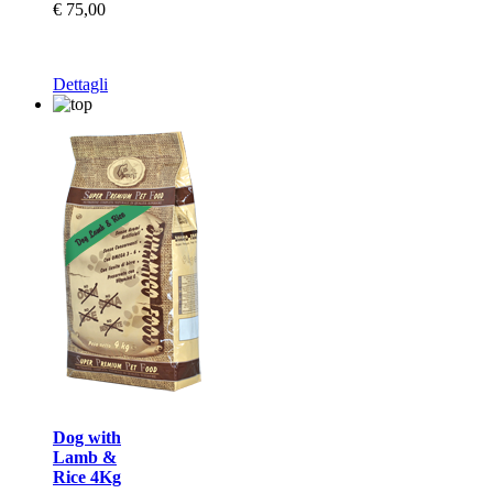
€ 75,00
Dettagli
Dog with
Lamb &
Rice 4Kg