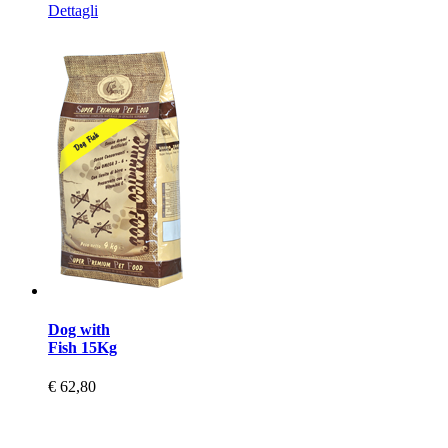
Dettagli
Dog with
Fish 15Kg
€ 62,80