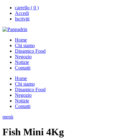
carrello ( 0 )
Accedi
Iscriviti
Home
Chi siamo
Dinamico Food
Negozio
Notizie
Contatti
Home
Chi siamo
Dinamico Food
Negozio
Notizie
Contatti
menù
Fish Mini 4Kg