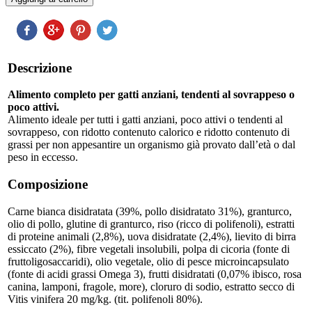
Descrizione
Alimento completo per gatti anziani, tendenti al sovrappeso o
poco attivi.
Alimento ideale per tutti i gatti anziani, poco attivi o tendenti al
sovrappeso, con ridotto contenuto calorico e ridotto contenuto di
grassi per non appesantire un organismo già provato dall’età o dal
peso in eccesso.
Composizione
Carne bianca disidratata (39%, pollo disidratato 31%), granturco,
olio di pollo, glutine di granturco, riso (ricco di polifenoli), estratti
di proteine animali (2,8%), uova disidratate (2,4%), lievito di birra
essiccato (2%), fibre vegetali insolubili, polpa di cicoria (fonte di
fruttoligosaccaridi), olio vegetale, olio di pesce microincapsulato
(fonte di acidi grassi Omega 3), frutti disidratati (0,07% ibisco, rosa
canina, lamponi, fragole, more), cloruro di sodio, estratto secco di
Vitis vinifera 20 mg/kg. (tit. polifenoli 80%).