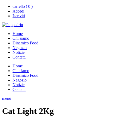
carrello ( 0 )
Accedi
Iscriviti
Home
Chi siamo
Dinamico Food
Negozio
Notizie
Contatti
Home
Chi siamo
Dinamico Food
Negozio
Notizie
Contatti
menù
Cat Light 2Kg