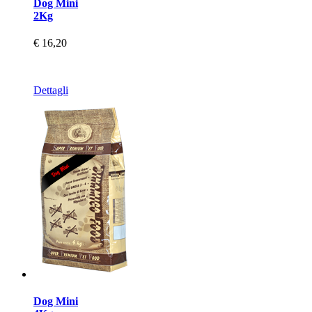
Dog Mini
2Kg
€ 16,20
Dettagli
Dog Mini