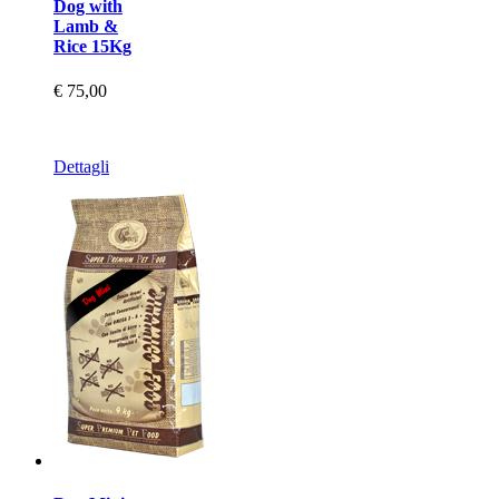
Dog with
Lamb &
Rice 15Kg
€ 75,00
Dettagli