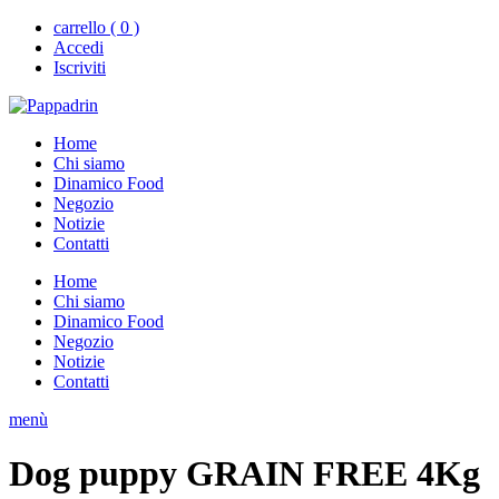
carrello ( 0 )
Accedi
Iscriviti
Home
Chi siamo
Dinamico Food
Negozio
Notizie
Contatti
Home
Chi siamo
Dinamico Food
Negozio
Notizie
Contatti
menù
Dog puppy GRAIN FREE 4Kg