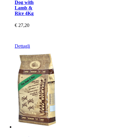
Dog with
Lamb &
Rice 4Kg
€ 27,20
Dettagli