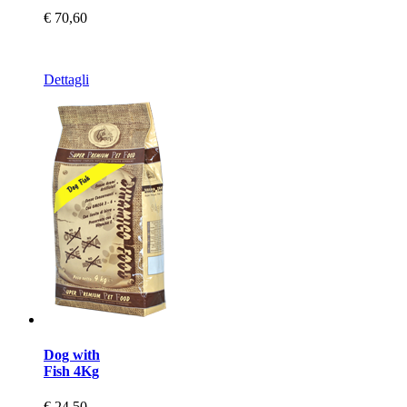
€ 70,60
Dettagli
Dog with
Fish 4Kg
€ 24,50