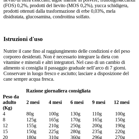
(FOS) 0,2%, prodotti del lievito (MOS 0,2%), yucca schidigera,
prodotti ottenuti dalla trasformazione di erbe 0,03%, mela
disidratata, glucosamina, condroitina solfato.
Istruzioni d'uso
Nutrire il cane fino al raggiungimento delle condizioni e del peso
corporeo desiderati. Non è necessario integrare la dieta con
vitamine e minerali e altri integratori. Nel caso di un cambio di
alimento si consiglia il passaggio graduale nell’arco di 7 giorni.
Conservare in luogo fresco e asciutto; lasciare a disposizione del
cane sempre acqua fresca.
Razione giornaliera consigliata
Peso da
adulto
2 mesi
4 mesi
6 mesi
9 mesi
12 mesi
(Kg)
4
80g
100g
130g
110g
100g
8
125g
165g
170g
165g
150g
12
155g
210g
250g
200g
190g
15
150g
225g
280g
235g
220g
20
180g
310g
360g
296g
270g